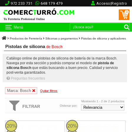
972 233 731
648 179 479
Acceso|Registro
0
Tu Ferretería Profesional Online
Menú
Productos de Ferretería
Siliconas y pegamentos
Pistolas de silicona y aplicadores
Pistolas de silicona
de
Bosch
Catálogo online de pistolas de silicona de batería de la marca Bosch.
Navega por esta sección y podrás comprar el modelo de
pistola de
silicona Bosch
que estás buscando a buen precio. Calidad y servicio
post-venta garantizados.
Preguntas frecuentes
Marca: Bosch
Quitar filtros
Mostrando 1 - 2 de 2 productos
FILTRAR
Ordenar por:
Bosch GCG 18V-600 Professional - Pistola de silicona a batería 
Bosch GCG 18V-310 Professional - 
20%
20%