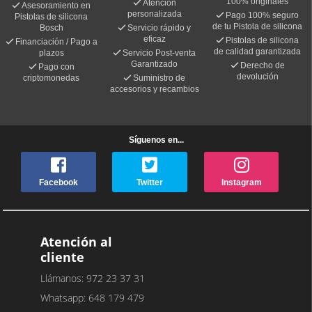
100% originales
Atención
Asesoramiento en
personalizada
Pago 100% seguro
Pistolas de silicona
de tu Pistola de silicona
Bosch
Servicio rápido y
eficaz
Pistolas de silicona
Financiación / Pago a
de calidad garantizada
plazos
Servicio Post-venta
Garantizado
Derecho de
Pago con
devolución
criptomonedas
Suministro de
accesorios y recambios
Síguenos en...
Facebook
Twitter
Instagram
Atención al
cliente
Llámanos: 972 23 37 31
Whatsapp: 648 179 479