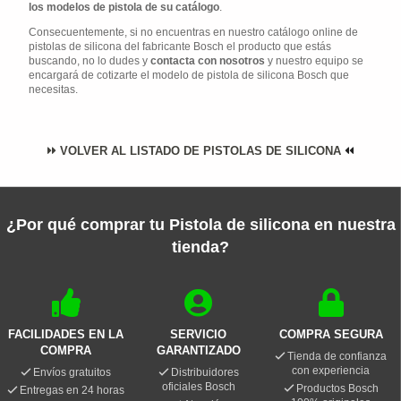
los modelos de pistola de su catálogo
.
Consecuentemente, si no encuentras en nuestro catálogo online de
pistolas de silicona del fabricante Bosch el producto que estás
buscando, no lo dudes y
contacta con nosotros
y nuestro equipo se
encargará de cotizarte el modelo de pistola de silicona Bosch que
necesitas.
VOLVER AL LISTADO DE PISTOLAS DE SILICONA
¿Por qué comprar tu Pistola de silicona en nuestra
tienda?
FACILIDADES EN LA
SERVICIO
COMPRA SEGURA
COMPRA
GARANTIZADO
Tienda de confianza
con experiencia
Envíos gratuitos
Distribuidores
oficiales Bosch
Productos Bosch
Entregas en 24 horas