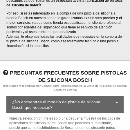
buscando, ya que Bosch es un
especialista en la fabricación de pistolas
de silicona de batería
.
Por eso, si estás interesado en la compra de una pistola de silicona a
batería Bosch en nuestra tienda te garantizamos
excelentes precios y el
mejor servicio
, ya que como tienda especialista en el cliente profesional
somos conscientes del significado que tiene el servicio de atención
postventa y al asesoramiento personalizado.
Además, te ofrcemos todas las facilidades que necesites en la compra de
tu pistola de silicona Bosch, como asesoramiento técnico o una posible
financiación si la necesitas.
PREGUNTAS FRECUENTES SOBRE PISTOLAS
DE SILICONA BOSCH
(Preguntas respondidas por Comerç Turró, especialistas en la venta de tu pistola de silicona
Bosch en Girona)
¿No encuentras el modelo de pistola de silicona
Bosch que necesitas?
Nuestra selección online es solo una pequeña muestra de los tipos de
aplicadores de silicona marca Bosch que podemos suministrarte,
puesto que como distribuidores de Bosch podemos ofrecerte
todos