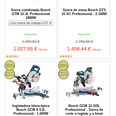
Sierra combinada Bosch
Sierra de mesa Bosch GTS
GTM 12 JL Professional
10 XC Professional - 2.100W
1800W
Disponible
Disponible
1.283,81 €
1.760,55 €
1.027,05 €
1.408,44 €
IVA incl.
IVA incl.
Ingletadora telescópica Bosch GCM 8 SJL Professional - 1.600W
Bosch GCM 12 GDL Professional - 
20%
20%
ENVIO
ENVIO
GRATIS
GRATIS
Ingletadora telescópica
Bosch GCM 12 GDL
Bosch GCM 8 SJL
Professional - Sierra de
Professional - 1.600W
corte a inglete y a bisel