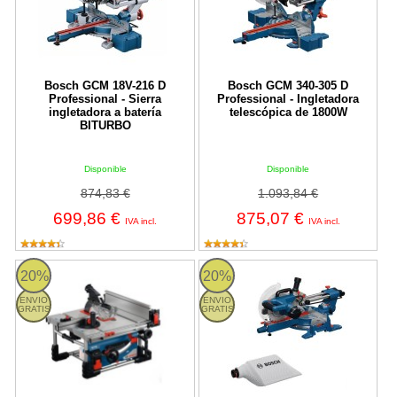
Bosch GCM 18V-216 D
Bosch GCM 340-305 D
Professional - Sierra
Professional - Ingletadora
ingletadora a batería
telescópica de 1800W
BITURBO
Disponible
Disponible
874,83 €
1.093,84 €
699,86 €
875,07 €
IVA incl.
IVA incl.
Bosch GTS 18V-70 Professional - Sierra de mesa a batería 216
Bosch GCM 305-216 S Professiona
20%
20%
ENVIO
ENVIO
GRATIS
GRATIS