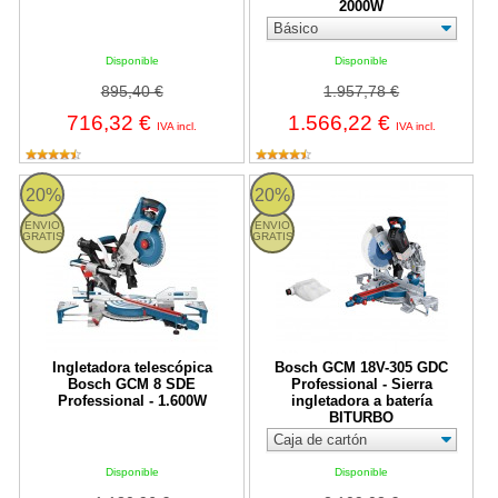
2000W
Disponible
Disponible
895,40 €
1.957,78 €
716,32 €
1.566,22 €
IVA incl.
IVA incl.
Ingletadora telescópica Bosch GCM 8 SDE Professional - 1.600
Bosch GCM 18V-305 GDC Professio
20%
20%
ENVIO
ENVIO
GRATIS
GRATIS
Ingletadora telescópica
Bosch GCM 18V-305 GDC
Bosch GCM 8 SDE
Professional - Sierra
Professional - 1.600W
ingletadora a batería
BITURBO
Disponible
Disponible