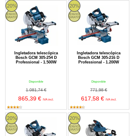
Ingletadora telescópica Bosch GCM 305-254 D Professional - 1.
Ingletadora telescópica Bosch G
20%
20%
ENVIO
ENVIO
GRATIS
GRATIS
Ingletadora telescópica
Ingletadora telescópica
Bosch GCM 305-254 D
Bosch GCM 305-216 D
Professional - 1.500W
Professional - 1.200W
Disponible
Disponible
1.081,74 €
771,98 €
865,39 €
617,58 €
IVA incl.
IVA incl.
Bosch GCM 18V-216 D Professional - Sierra ingletadora a bater
Bosch GCM 340-305 D Professiona
20%
20%
ENVIO
ENVIO
GRATIS
GRATIS