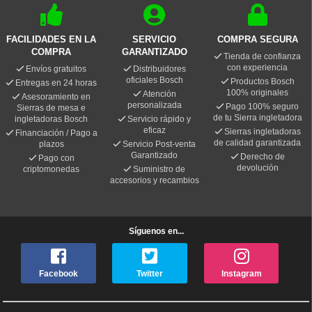
FACILIDADES EN LA
SERVICIO
COMPRA SEGURA
COMPRA
GARANTIZADO
Tienda de confianza
con experiencia
Envíos gratuitos
Distribuidores
oficiales Bosch
Productos Bosch
Entregas en 24 horas
100% originales
Atención
Asesoramiento en
personalizada
Pago 100% seguro
Sierras de mesa e
de tu Sierra ingletadora
ingletadoras Bosch
Servicio rápido y
eficaz
Sierras ingletadoras
Financiación / Pago a
de calidad garantizada
plazos
Servicio Post-venta
Garantizado
Derecho de
Pago con
devolución
criptomonedas
Suministro de
accesorios y recambios
Síguenos en...
Facebook
Twitter
Instagram