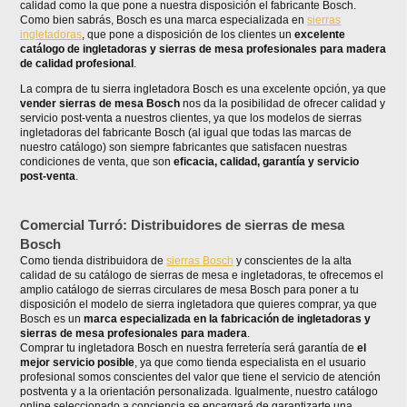
calidad como la que pone a nuestra disposición el fabricante Bosch.
Como bien sabrás, Bosch es una marca especializada en
sierras
ingletadoras
, que pone a disposición de los clientes un
excelente
catálogo de ingletadoras y sierras de mesa profesionales para madera
de calidad profesional
.
La compra de tu sierra ingletadora Bosch es una excelente opción, ya que
vender sierras de mesa Bosch
nos da la posibilidad de ofrecer calidad y
servicio post-venta a nuestros clientes, ya que los modelos de sierras
ingletadoras del fabricante Bosch (al igual que todas las marcas de
nuestro catálogo) son siempre fabricantes que satisfacen nuestras
condiciones de venta, que son
eficacia, calidad, garantía y servicio
post-venta
.
Comercial Turró: Distribuidores de sierras de mesa
Bosch
Como tienda distribuidora de
sierras Bosch
y conscientes de la alta
calidad de su catálogo de sierras de mesa e ingletadoras, te ofrecemos el
amplio catálogo de sierras circulares de mesa Bosch para poner a tu
disposición el modelo de sierra ingletadora que quieres comprar, ya que
Bosch es un
marca especializada en la fabricación de ingletadoras y
sierras de mesa profesionales para madera
.
Comprar tu ingletadora Bosch en nuestra ferretería será garantía de
el
mejor servicio posible
, ya que como tienda especialista en el usuario
profesional somos conscientes del valor que tiene el servicio de atención
postventa y a la orientación personalizada. Igualmente, nuestro catálogo
online seleccionado a conciencia se encargará de garantizarte una