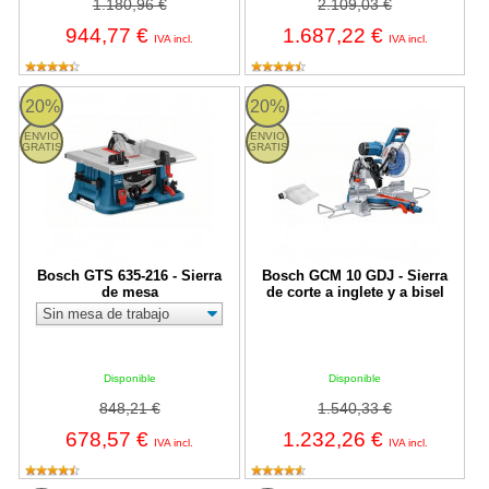
1.180,96 €
2.109,03 €
944,77 €
1.687,22 €
IVA incl.
IVA incl.
Bosch GTS 635-216 - Sierra de mesa
Bosch GCM 10 GDJ - Sierra de cort
20%
20%
ENVIO
ENVIO
GRATIS
GRATIS
Bosch GTS 635-216 - Sierra
Bosch GCM 10 GDJ - Sierra
de mesa
de corte a inglete y a bisel
Disponible
Disponible
848,21 €
1.540,33 €
678,57 €
1.232,26 €
IVA incl.
IVA incl.