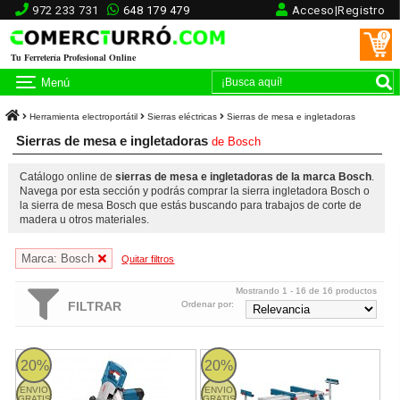
972 233 731
648 179 479
Acceso|Registro
0
Tu Ferretería Profesional Online
Menú
Herramienta electroportátil
Sierras eléctricas
Sierras de mesa e ingletadoras
Sierras de mesa e ingletadoras
de
Bosch
Catálogo online de
sierras de mesa e ingletadoras de la marca Bosch
.
Navega por esta sección y podrás comprar la sierra ingletadora Bosch o
la sierra de mesa Bosch que estás buscando para trabajos de corte de
madera u otros materiales.
Marca: Bosch
Quitar filtros
Mostrando 1 - 16 de 16 productos
FILTRAR
Ordenar por:
Ingletadora Bosch GCM 800 SJ Professional
Mesa de trabajo Bosch GTA 2600 
20%
20%
ENVIO
ENVIO
GRATIS
GRATIS