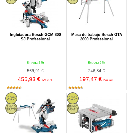
Ingletadora Bosch GCM 800
Mesa de trabajo Bosch GTA
SJ Professional
2600 Professional
Entrega 24h
Entrega 24h
569,91 €
246,84 €
455,93 €
197,47 €
IVA incl.
IVA incl.
Sierra combinada Bosch GTM 12 JL Professional 1800W
Sierra de mesa Bosch GTS 10 XC 
20%
20%
ENVIO
ENVIO
GRATIS
GRATIS