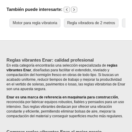
También puede interesarte:
Motor para regla vibratoria
Regla vibradora de 2 metros
Reg
Reglas vibrantes Enar: calidad profesional
En esta categoría encontrarás una selección especializada de
reglas
vibrantes Enar
, diseñadas para facilitar el extendido, nivelado y
compactación del hormigón fresco en obras de todo tipo. Si buscas un
acabado uniforme, reducir tiempos de trabajo y mejorar la productividad
en el vertido de soleras, pavimentos o losas, las reglas vibratorias de Enar
son una apuesta segura.
Enar es una marca de referencia en maquinaria para construcción
,
reconocida por fabricar equipos robustos, fiables y pensados para un uso
intensivo. Sus reglas vibrantes destacan por ofrecer una vibración
constante y eficiente, permitiendo eliminar bolsas de aire, mejorar la
compactación del material y conseguir superficies mucho más regulares.
Comprar reglas vibrantes Enar al mejor precio