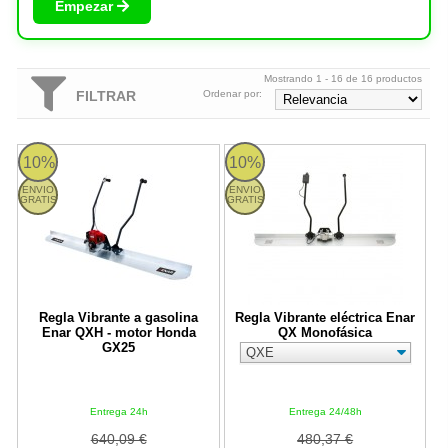
Empezar
Mostrando 1 - 16 de 16 productos
FILTRAR
Ordenar por:
Regla Vibrante a gasolina Enar QXH - motor Honda GX25
Regla Vibrante eléctrica Enar QX
10%
10%
ENVIO
ENVIO
GRATIS
GRATIS
Regla Vibrante a gasolina
Regla Vibrante eléctrica Enar
Enar QXH - motor Honda
QX Monofásica
GX25
Entrega 24h
Entrega 24/48h
640,09 €
480,37 €