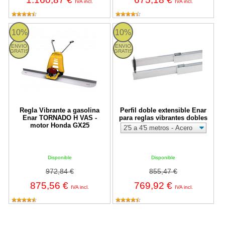
IVA incl.
IVA incl.
Regla Vibrante a gasolina Enar TORNADO H VAS - motor Hond
Perfil doble extensible Enar para 
10%
10%
ENVIO
ENVIO
GRATIS
GRATIS
Regla Vibrante a gasolina
Perfil doble extensible Enar
Enar TORNADO H VAS -
para reglas vibrantes dobles
motor Honda GX25
Disponible
Disponible
972,84 €
855,47 €
875,56 €
769,92 €
IVA incl.
IVA incl.