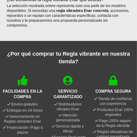
La selección mostrada online representa solo una parte de los modelos
disponibles. Si necesitas una
regla vibradora Enar concreta
, accesorios,
repuestos o un equipo con características específicas, contacta con
nosotros y te prepararemos una propuesta personalizada sin
compromiso.
¿Por qué comprar tu Regla vibrante en nuestra
tienda?
FACILIDADES EN LA
SERVICIO
COMPRA SEGURA
COMPRA
GARANTIZADO
Tienda de confianza
con experiencia
Envíos gratuitos
Distribuidores
oficiales Enar
Productos Enar 100%
Entregas en 24 horas
originales
Atención
Asesoramiento en
personalizada
Pago 100% seguro
Reglas vibrantes Enar
de tu Regla vibrante
Servicio rápido y
Financiación / Pago a
eficaz
Reglas vibradoras de
plazos
calidad garantizada