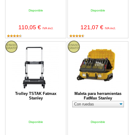
Disponible
Disponible
110,05 €
121,07 €
IVA incl.
IVA incl.
Trolley TSTAK Fatmax Stanley
Maleta para herramientas FatMax
ENVIO
ENVIO
GRATIS
GRATIS
Trolley TSTAK Fatmax
Maleta para herramientas
Stanley
FatMax Stanley
Disponible
Disponible