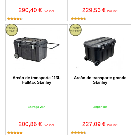
290,40 €
229,56 €
IVA incl.
IVA incl.
Arcón de transporte 113L FatMax Stanley
Arcón de transporte grande Stanl
ENVIO
ENVIO
GRATIS
GRATIS
Arcón de transporte 113L
Arcón de transporte grande
FatMax Stanley
Stanley
Entrega 24h
Disponible
200,86 €
227,09 €
IVA incl.
IVA incl.