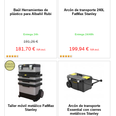
Baúl Herramientas de
Arcón de transporte 240L
plástico para Albañil Rubi
FatMax Stanley
Entrega 24h
Entrega 24/48h
191,26 €
181,70 €
199,94 €
IVA incl.
IVA incl.
Taller móvil metálico FatMax Stanley
Arcón de transporte Essential con
ENVIO
GRATIS
Taller móvil metálico FatMax
Arcón de transporte
Stanley
Essential con cierres
metálicos Stanley