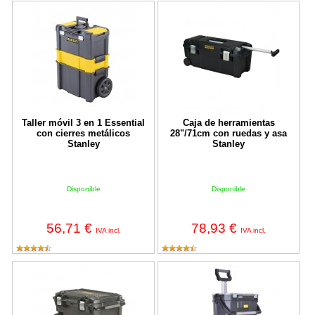
Taller móvil 3 en 1 Essential con cierres metálicos Stanley
Caja de herramientas 28"/71cm co
Taller móvil 3 en 1 Essential
Caja de herramientas
con cierres metálicos
28"/71cm con ruedas y asa
Stanley
Stanley
Disponible
Disponible
56,71 €
78,93 €
IVA incl.
IVA incl.
Arcón de transporte mediano 90L FatMax Stanley
Taller móvil modular + caja herra