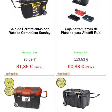
Caja de Herramientas con
Caja herramientas de
Ruedas Contratista Stanley
Plástico para Albañil Rubi
Entrega 24h
Entrega 24h
90,39 €
113,53 €
81,35 €
90,83 €
IVA incl.
IVA incl.
Baúl Herramientas de plástico para Albañil Rubi
Arcón de transporte 240L FatMax 
ENVIO
5%
GRATIS
ENVIO
GRATIS