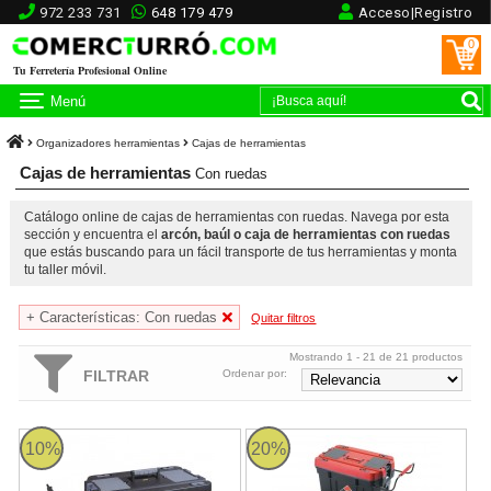
972 233 731
648 179 479
Acceso|Registro
0
Tu Ferretería Profesional Online
Menú
Organizadores herramientas
Cajas de herramientas
Cajas de herramientas
Con ruedas
Catálogo online de cajas de herramientas con ruedas. Navega por esta
sección y encuentra el
arcón, baúl o caja de herramientas con ruedas
que estás buscando para un fácil transporte de tus herramientas y monta
tu taller móvil.
+ Características: Con ruedas
Quitar filtros
Mostrando 1 - 21 de 21 productos
FILTRAR
Ordenar por:
Caja de Herramientas con Ruedas Contratista Stanley
Caja herramientas de Plástico par
10%
20%