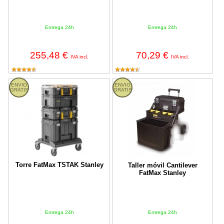
Entrega 24h
Entrega 24h
255,48 €
70,29 €
IVA incl.
IVA incl.
Torre FatMax TSTAK Stanley
Taller móvil Cantilever FatMax St
ENVIO
ENVIO
GRATIS
GRATIS
Torre FatMax TSTAK Stanley
Taller móvil Cantilever
FatMax Stanley
Entrega 24h
Entrega 24h