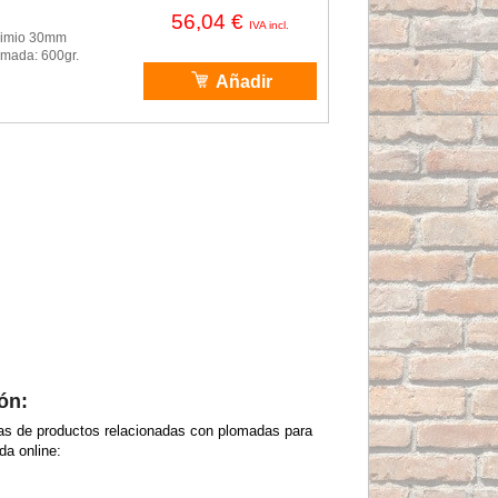
56,04 €
IVA incl.
odimio 30mm
omada: 600gr.
Añadir
ón:
as de productos relacionadas con plomadas para
da online: