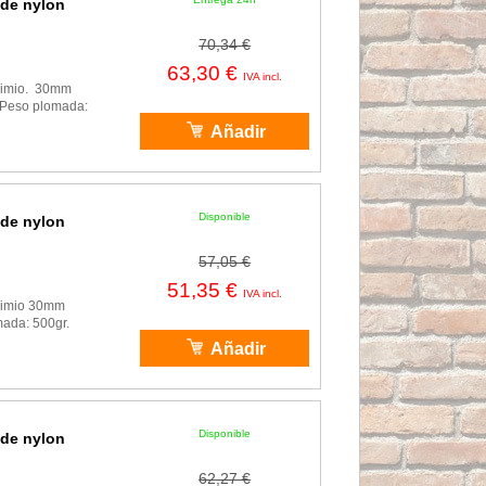
 de nylon
70,34 €
63,30 €
IVA incl.
odimio. 30mm
 Peso plomada:
Añadir
Disponible
 de nylon
57,05 €
51,35 €
IVA incl.
odimio 30mm
mada: 500gr.
Añadir
Disponible
 de nylon
62,27 €