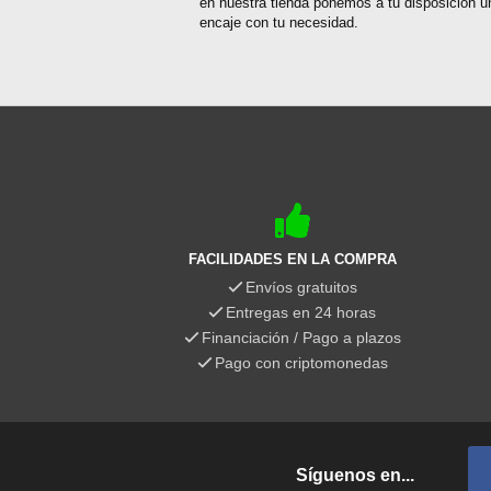
en nuestra tienda ponemos a tu disposición 
encaje con tu necesidad.
FACILIDADES EN LA COMPRA
Envíos gratuitos
Entregas en 24 horas
Financiación / Pago a plazos
Pago con criptomonedas
Síguenos en...