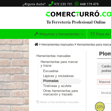
¿Alguna duda?
972 233 731
648 179 479
Tu Ferretería Profesional Online
Máquinas y herramientas
Ropa de t
Herramientas manuales
Herramientas para marcar
Plo
Herramientas manuales
Herramientas para marcar
y trazar
Catálo
Escuadras
podrás
Lápices y rotuladores
Plomadas
Material
Tiralíneas y azulete
Otras herramientas para
Mostran
marcación y trazado
Volver a Herramientas manuales
Plomada
10%