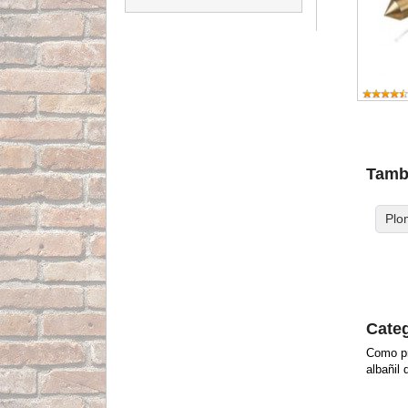
Tambi
Plo
Categ
Como pr
albañil