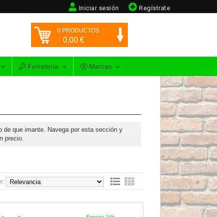
Iniciar sesión
Regístrate
0
PRODUCTOS
0,00
€
Ferretería
Marcas
sgo de que imante. Navega por esta sección y
n precio.
r:
Entrega 24h