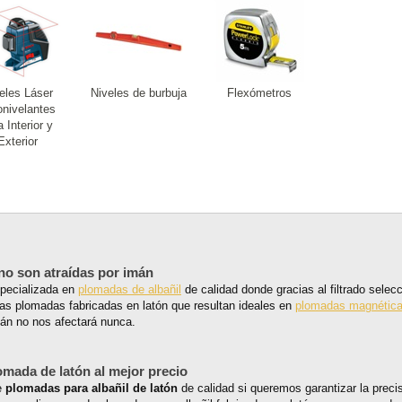
eles Láser
Niveles de burbuja
Flexómetros
onivelantes
a Interior y
Exterior
no son atraídas por imán
specializada en
plomadas de albañil
de calidad donde gracias al filtrado sele
las plomadas fabricadas en latón que resultan ideales en
plomadas magnétic
mán no nos afectará nunca.
omada de latón al mejor precio
e
plomadas para albañil de latón
de calidad si queremos garantizar la prec