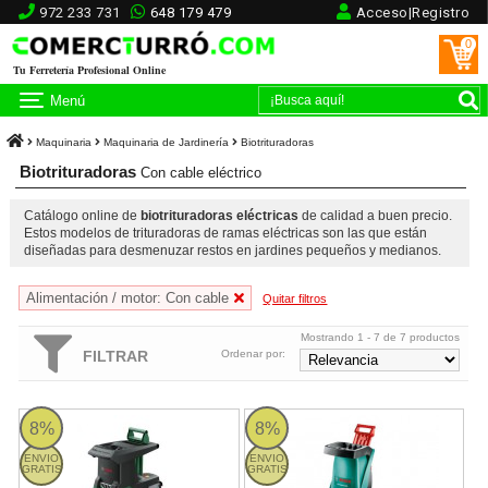
972 233 731
648 179 479
Acceso|Registro
0
Tu Ferretería Profesional Online
Menú
Maquinaria
Maquinaria de Jardinería
Biotrituradoras
Biotrituradoras
Con cable eléctrico
Catálogo online de
biotrituradoras eléctricas
de calidad a buen precio.
Estos modelos de trituradoras de ramas eléctricas son las que están
diseñadas para desmenuzar restos en jardines pequeños y medianos.
Alimentación / motor: Con cable
Quitar filtros
Mostrando 1 - 7 de 7 productos
FILTRAR
Ordenar por:
Bosch AXT 25 TC - Desmenuzadora silenciosa 2.500W
Bosch AXT Rapid 2200 - Desmenuz
8%
8%
ENVIO
ENVIO
GRATIS
GRATIS