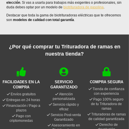
elección
. Si vas a usarla para trabajos más exigentes o profesionales, sin
duda debes optar por un modelo de
biotrituradora de gasolina
.
Destacar que toda la gama de biotrituradoras eléctricas que te ofrecemos
son
modelos de calidad con total garantía
.
¿Por qué comprar tu Trituradora de ramas en
nuestra tienda?
FACILIDADES EN LA
SERVICIO
COMPRA SEGURA
COMPRA
GARANTIZADO
Tienda de confianza
con experiencia
Envíos gratuitos
Atención
personalizada
Pago 100% seguro
Entregas en 24 horas
de tu Trituradora de
Servicio rápido y
Financiación / Pago a
ramas
eficaz
plazos
Trituradoras de ramas
Servicio Post-venta
Pago con
de calidad garantizada
Garantizado
criptomonedas
Derecho de
Asesoramiento en