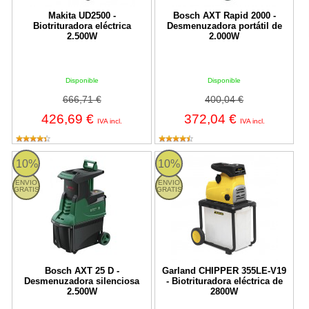
Makita UD2500 -
Bosch AXT Rapid 2000 -
Biotrituradora eléctrica
Desmenuzadora portátil de
2.500W
2.000W
Disponible
Disponible
666,71 €
400,04 €
426,69 €
372,04 €
IVA incl.
IVA incl.
Bosch AXT 25 D - Desmenuzadora silenciosa 2.500W
CHIPPER 355 LE Garland
10%
10%
ENVIO
ENVIO
GRATIS
GRATIS
Bosch AXT 25 D -
Garland CHIPPER 355LE-V19
Desmenuzadora silenciosa
- Biotrituradora eléctrica de
2.500W
2800W