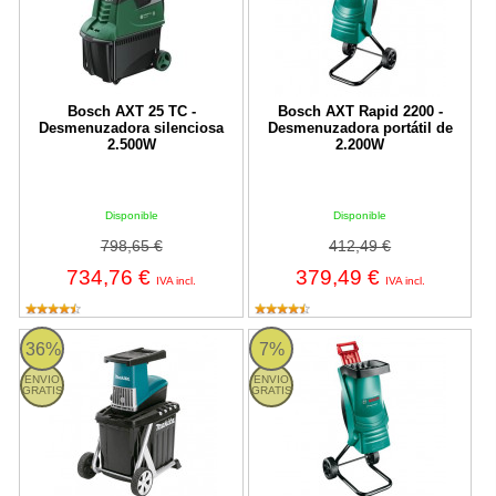
Bosch AXT 25 TC -
Bosch AXT Rapid 2200 -
Desmenuzadora silenciosa
Desmenuzadora portátil de
2.500W
2.200W
Disponible
Disponible
798,65 €
412,49 €
734,76 €
379,49 €
IVA incl.
IVA incl.
Makita UD2500 - Biotrituradora eléctrica 2.500W
Bosch AXT Rapid 2000 - Desmenuz
36%
7%
ENVIO
ENVIO
GRATIS
GRATIS