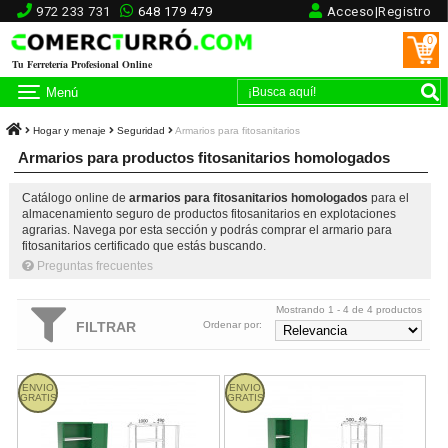
972 233 731
648 179 479
Acceso|Registro
0
Tu Ferretería Profesional Online
Menú
Hogar y menaje
Seguridad
Armarios para fitosanitarios
Armarios para productos fitosanitarios homologados
Catálogo online de
armarios para fitosanitarios homologados
para el
almacenamiento seguro de productos fitosanitarios en explotaciones
agrarias. Navega por esta sección y podrás comprar el armario para
fitosanitarios certificado que estás buscando.
Preguntas frecuentes
Mostrando 1 - 4 de 4 productos
FILTRAR
Ordenar por:
Armario 2 puertas con bandejas Heco 161.1 - 1000x490x1980m
Armario 1 puerta con bandejas 
ENVIO
ENVIO
GRATIS
GRATIS