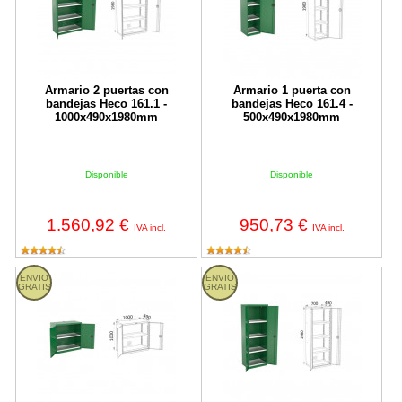
Armario 2 puertas con
Armario 1 puerta con
bandejas Heco 161.1 -
bandejas Heco 161.4 -
1000x490x1980mm
500x490x1980mm
Disponible
Disponible
1.560,92 €
950,73 €
IVA incl.
IVA incl.
Armario 2 puertas con bandejas Heco 161.2 - 1000x490x1000m
Armario 2 puertas con bandejas
ENVIO
ENVIO
GRATIS
GRATIS