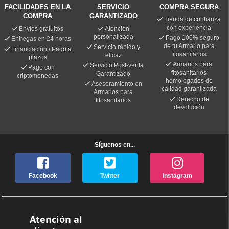
FACILIDADES EN LA
SERVICIO
COMPRA SEGURA
COMPRA
GARANTIZADO
Tienda de confianza
con experiencia
Envíos gratuitos
Atención
personalizada
Pago 100% seguro
Entregas en 24 horas
de tu Armario para
Servicio rápido y
Financiación / Pago a
fitosanitarios
eficaz
plazos
Armarios para
Servicio Post-venta
Pago con
fitosanitarios
Garantizado
criptomonedas
homologados de
Asesoramiento en
calidad garantizada
Armarios para
Derecho de
fitosanitarios
devolución
Síguenos en...
Facebook
Twitter
Instagram
Atención al