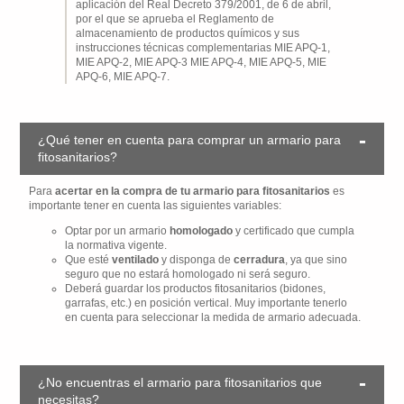
aplicación del Real Decreto 379/2001, de 6 de abril,
por el que se aprueba el Reglamento de
almacenamiento de productos químicos y sus
instrucciones técnicas complementarias MIE APQ-1,
MIE APQ-2, MIE APQ-3 MIE APQ-4, MIE APQ-5, MIE
APQ-6, MIE APQ-7.
¿Qué tener en cuenta para comprar un armario para
fitosanitarios?
Para
acertar en la compra de tu armario para fitosanitarios
es
importante tener en cuenta las siguientes variables:
Optar por un armario
homologado
y certificado que cumpla
la normativa vigente.
Que esté
ventilado
y disponga de
cerradura
, ya que sino
seguro que no estará homologado ni será seguro.
Deberá guardar los productos fitosanitarios (bidones,
garrafas, etc.) en posición vertical. Muy importante tenerlo
en cuenta para seleccionar la medida de armario adecuada.
¿No encuentras el armario para fitosanitarios que
necesitas?