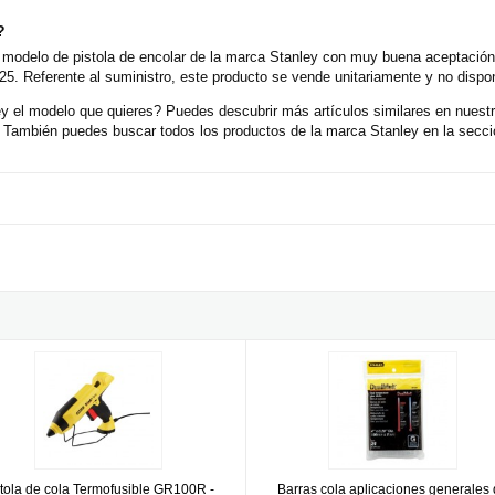
?
 modelo de pistola de encolar de la marca Stanley con muy buena aceptación 
5. Referente al suministro, este producto se vende unitariamente y no dispo
 el modelo que quieres? Puedes descubrir más artículos similares en nuestr
También puedes buscar todos los productos de la marca Stanley en la secci
n cable Stanley
a de cola Termofusible GR100R - 100W a 200W Stanley
Barras cola aplicaciones general
stola de cola Termofusible GR100R -
Barras cola aplicaciones generales