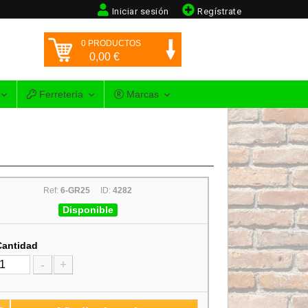
Iniciar sesión
Regístrate
0
PRODUCTOS
0,00
€
Ferretería
Marcas
Ref:
6-GR25
ID:
4282
Disponible
Cantidad
-
+