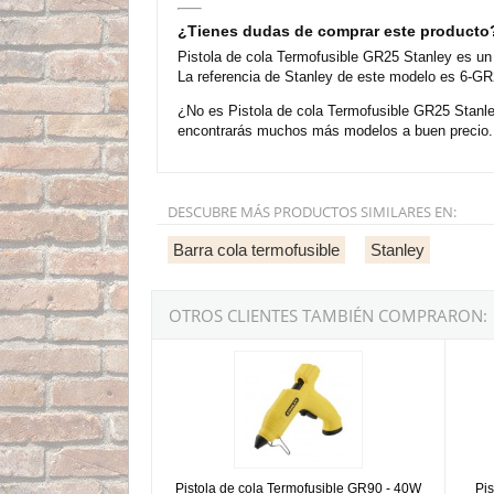
¿Tienes dudas de comprar este producto
Pistola de cola Termofusible GR25 Stanley es un
La referencia de Stanley de este modelo es 6-GR2
¿No es Pistola de cola Termofusible GR25 Stanley
encontrarás muchos más modelos a buen precio. 
DESCUBRE MÁS PRODUCTOS SIMILARES EN:
Barra cola termofusible
Stanley
OTROS CLIENTES TAMBIÉN COMPRARON:
Pistola de cola Termofusible GR90 - 40W con/si
Pistol
Pistola de cola Termofusible GR90 - 40W
Pi