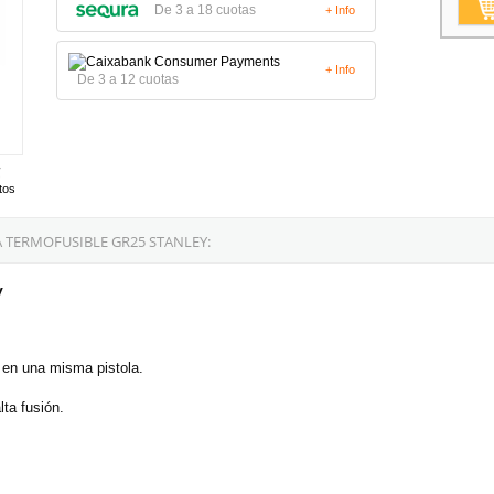
De 3 a 18 cuotas
+ Info
+ Info
De 3 a 12 cuotas
tos
 TERMOFUSIBLE GR25 STANLEY:
y
a en una misma pistola.
lta fusión.