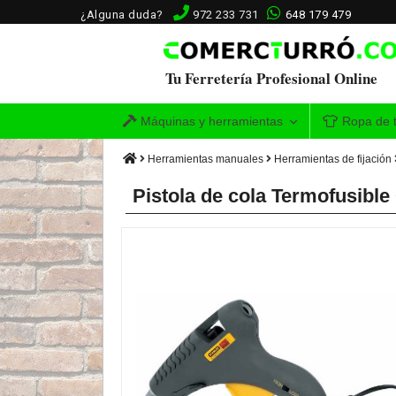
¿Alguna duda?
972 233 731
648 179 479
Tu Ferretería Profesional Online
Máquinas y herramientas
Ropa de t
Herramientas manuales
Herramientas de fijación
Pistola de cola Termofusibl