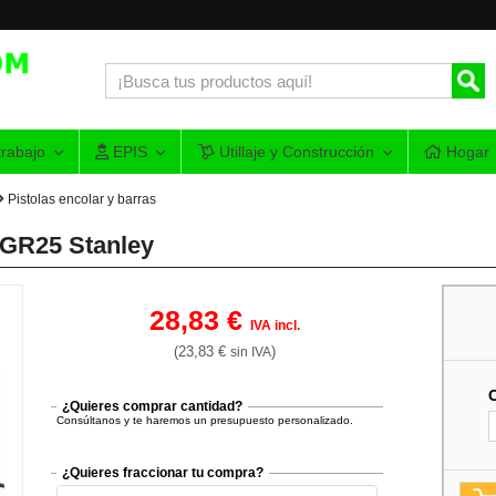
rabajo
EPIS
Utillaje y Construcción
Hogar
Pistolas encolar y barras
e GR25 Stanley
28,83 €
IVA incl.
(23,83 €
)
sin IVA
¿Quieres comprar cantidad?
Consúltanos y te haremos un presupuesto personalizado.
¿Quieres fraccionar tu compra?