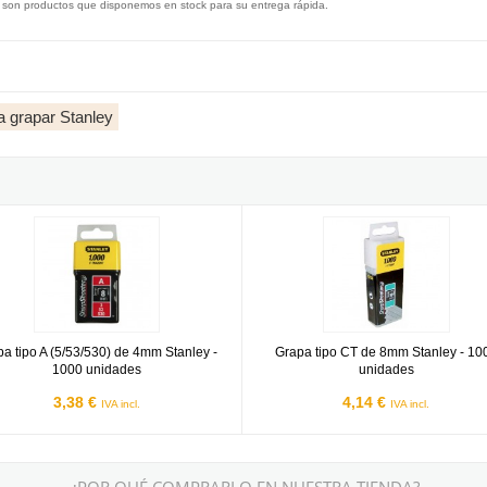
 son productos que disponemos en stock para su entrega rápida.
 grapar Stanley
idades
tipo A (5/53/530) de 4mm Stanley - 1000 unidades
Grapa tipo CT de 8mm Stanley - 
a tipo A (5/53/530) de 4mm Stanley -
Grapa tipo CT de 8mm Stanley - 10
1000 unidades
unidades
3,38 €
4,14 €
IVA incl.
IVA incl.