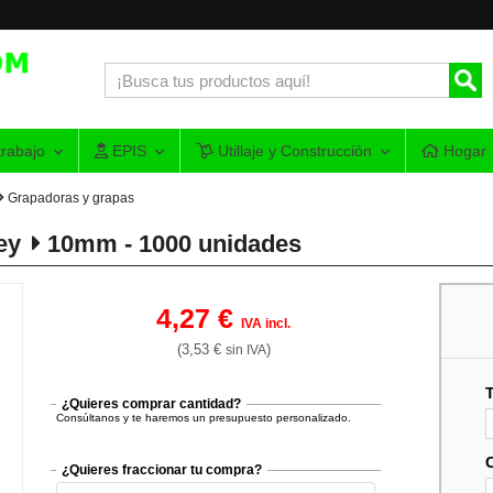
rabajo
EPIS
Utillaje y Construcción
Hogar
Grapadoras y grapas
ey
10mm - 1000 unidades
4,27 €
IVA incl.
(3,53 €
)
sin IVA
¿Quieres comprar cantidad?
Consúltanos y te haremos un presupuesto personalizado.
¿Quieres fraccionar tu compra?