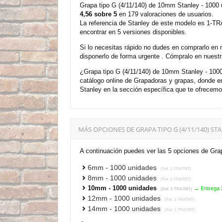
Grapa tipo G (4/11/140) de 10mm Stanley - 1000
4,56 sobre 5
en 179 valoraciones de usuarios.
La referencia de Stanley de este modelo es 1-T
encontrar en 5 versiones disponibles.
Si lo necesitas rápido no dudes en comprarlo en 
disponerlo de forma urgente . Cómpralo en nuestr
¿Grapa tipo G (4/11/140) de 10mm Stanley - 1000
catálogo online de Grapadoras y grapas, donde e
Stanley en la sección específica que te ofrecemo
MÁS OPCIONES DE GRAPA TIPO G (4/11/140) S
A continuación puedes ver las 5 opciones de Grap
6mm - 1000 unidades
(Ref. 1-TRA704T)
8mm - 1000 unidades
(Ref. 1-TRA705T)
10mm - 1000 unidades
→ Entrega 
(Ref. 1-TRA706T)
12mm - 1000 unidades
(Ref. 1-TRA708T)
14mm - 1000 unidades
(Ref. 1-TRA709T)