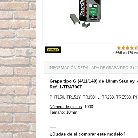
4.56/5 en 179 vo
INFORMACIÓN DETALLADA DE GRAPA TIPO G (4/1
Grapa tipo G (4/11/140) de 10mm Stanley 
Ref. 1-TRA706T
PHT150, TR151Y, TR150HL, TR250, TRE550, PH
Número de piezas
: 1000.
Tamaño
: 10mm.
¿Dudas de si comprar este modelo?