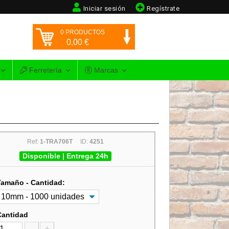
Iniciar sesión
Regístrate
0
PRODUCTOS
0,00
€
Ferretería
Marcas
Ref:
1-TRA706T
ID:
4251
Disponible | Entrega 24h
Tamaño - Cantidad:
Cantidad