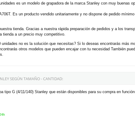
 unidades es un modelo de grapadora de la marca Stanley con muy buenas opi
RA706T. Es un producto vendido unitariamente y no dispone de pedido mínimo
nuestra tienda. Gracias a nuestra rápida preparación de pedidos y a los tran
a tienda a un precio muy competitivo.
 unidades no es la solución que necesitas? Si lo deseas encontrarás más m
ncontrarás otros modelos que pueden encajar con tu necesidad También pued
s.
TANLEY SEGÚN TAMAÑO - CANTIDAD:
a tipo G (4/11/140) Stanley que están disponibles para su compra en función
24h