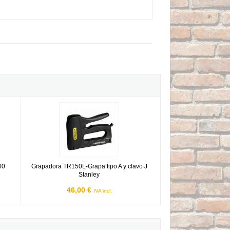
1000 unidades
Grapadora TR150L-Grapa tipo A y clavo J Stanley
00
Grapadora TR150L-Grapa tipo A y clavo J
Stanley
46,00 €
IVA incl.