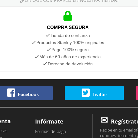
¿POR QUÉ COMPRARLO EN NUESTRA TIENDA?
COMPRA SEGURA
Tienda de confianza
Productos Stanley 100% originales
Pago 100% seguro
Más de 60 años de experiencia
Derecho de devolución
Facebook
Twitter
enta
Infórmate
Regístrat
Recibe en tu email of
pras
Formas de pago
cupones descuento 