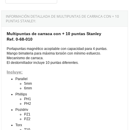
INFORMACIÓN DETALLADA DE MULTIPUNTAS DE CARRACA CON + 10
PUNTAS STANLEY:
Multipuntas de carraca con + 10 puntas Stanley
Ref. 0-68-010
Portapuntas magnético acoplable con capacidad para 4 puntas.
Mango bimateria para máxima torsión con mínimo esfuerzo.
Mecanismo de carraca.
El destornillador incluye 10 puntas diferentes.
Incluye:
Parallel
5mm
6mm
Phillips
PH1
PH2
Pozidriv
PZ1
PZ2
Torx
T10