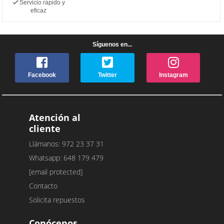
Servicio rápido y
eficaz
Síguenos en...
Facebook
Twitter
Instagram
Atención al
cliente
Llámanos: 972 23 37 31
Whatsapp: 648 179 479
[email protected]
Contacto
Solicita repuestos
Conócenos