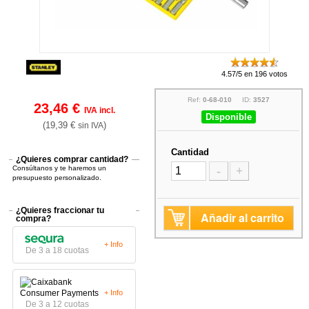
4.57/5 en 196 votos
Ref:
0-68-010
ID:
3527
23,46 €
IVA incl.
Disponible
(19,39 €
)
sin IVA
Cantidad
¿Quieres comprar cantidad?
Consúltanos y te haremos un
-
+
presupuesto personalizado.
¿Quieres fraccionar tu
Añadir al carrito
compra?
+ Info
De 3 a 18 cuotas
+ Info
De 3 a 12 cuotas