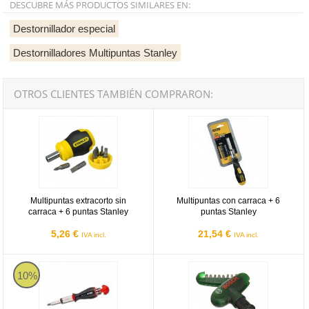
DESCUBRE MÁS PRODUCTOS SIMILARES EN:
Destornillador especial
Destornilladores Multipuntas Stanley
OTROS CLIENTES TAMBIÉN COMPRARON:
Multipuntas extracorto sin carraca + 6 puntas Stanley
Multipuntas con carraca + 6 punta
Multipuntas extracorto sin
Multipuntas con carraca + 6
carraca + 6 puntas Stanley
puntas Stanley
5,26 €
21,54 €
IVA incl.
IVA incl.
Destornillador portapuntas con carraca reversible Felo SERIE 374
Set destornillador Handy Bosch + 
10%