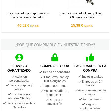
Destornillador portapuntas con
Set destornillador Handy Bosch
carraca reversible Felo...
+ 9 puntas carraca
40,52 €
15,38 €
IVA incl.
IVA incl.
¿POR QUÉ COMPRARLO EN NUESTRA TIENDA?
SERVICIO
COMPRA SEGURA
FACILIDADES EN LA
GARANTIZADO
COMPRA
Tienda de confianza
Atención
Envíos gratuitos
Productos Stanley
personalizada
100% originales
Entregas en 24
Servicio rápido y
horas
Pago 100% seguro
eficaz
Asesoramiento en la
Más de 60 años de
Distribuidores
compra
experiencia
oficiales Stanley
Pago a plazos
Derecho de
Servicio Post-venta y
devolución
Pago con
Garantías
criptomonedas