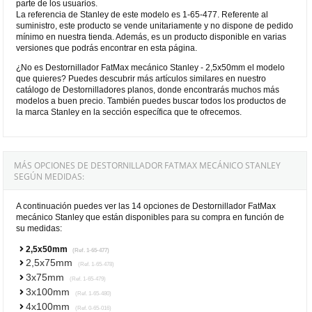
parte de los usuarios.
La referencia de Stanley de este modelo es 1-65-477. Referente al
suministro, este producto se vende unitariamente y no dispone de pedido
mínimo en nuestra tienda. Además, es un producto disponible en varias
versiones que podrás encontrar en esta página.
¿No es Destornillador FatMax mecánico Stanley - 2,5x50mm el modelo
que quieres? Puedes descubrir más artículos similares en nuestro
catálogo de Destornilladores planos, donde encontrarás muchos más
modelos a buen precio. También puedes buscar todos los productos de
la marca Stanley en la sección específica que te ofrecemos.
MÁS OPCIONES DE DESTORNILLADOR FATMAX MECÁNICO STANLEY
SEGÚN MEDIDAS:
A continuación puedes ver las 14 opciones de Destornillador FatMax
mecánico Stanley que están disponibles para su compra en función de
su medidas:
2,5x50mm
(Ref. 1-65-477)
2,5x75mm
(Ref. 1-65-478)
3x75mm
(Ref. 1-65-479)
3x100mm
(Ref. 1-65-480)
4x100mm
(Ref. 0-65-016)