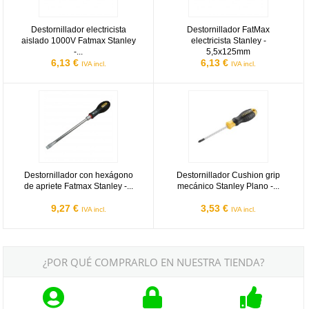
Destornillador electricista
Destornillador FatMax
aislado 1000V Fatmax Stanley
electricista Stanley -
-...
5,5x125mm
6,13 €
6,13 €
IVA incl.
IVA incl.
Destornillador con hexágono de apriete Fatmax Stanley - Mecáni
Destornillador Cushion grip mecá
Destornillador con hexágono
Destornillador Cushion grip
de apriete Fatmax Stanley -...
mecánico Stanley Plano -...
9,27 €
3,53 €
IVA incl.
IVA incl.
¿POR QUÉ COMPRARLO EN NUESTRA TIENDA?