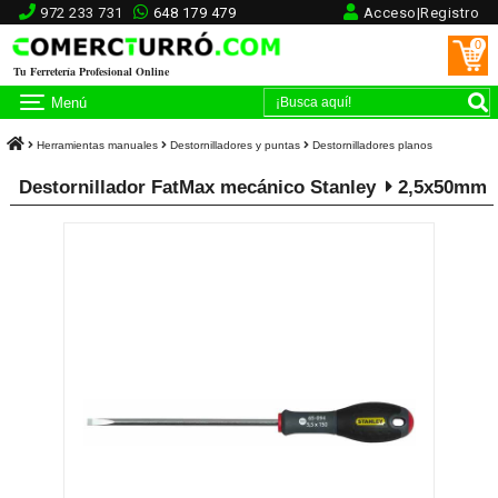
972 233 731
648 179 479
Acceso|Registro
0
Tu Ferretería Profesional Online
Menú
Herramientas manuales
Destornilladores y puntas
Destornilladores planos
Destornillador FatMax mecánico Stanley
2,5x50mm