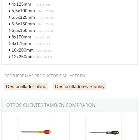
4x125mm
(Ref. 1-65-481)
5,5x100mm
(Ref. 1-65-098)
5,5x125mm
(Ref. 1-65-482)
5,5x150mm
(Ref. 1-65-483)
6,5x150mm
(Ref. 1-65-141)
8x150mm
(Ref. 1-65-137)
8x175mm
(Ref. 1-65-138)
10x200mm
(Ref. 0-65-139)
12x250mm
(Ref. 1-65-143)
DESCUBRE MÁS PRODUCTOS SIMILARES EN:
Destornillador plano
Destornilladores Stanley
OTROS CLIENTES TAMBIÉN COMPRARON:
Destornillador electricista aislado 1000V Fatmax Stanley - 2,5x50
Destornillador FatMax electricist