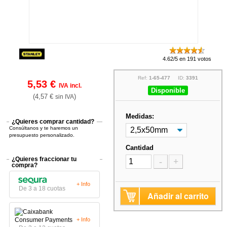
4.62/5 en 191 votos
Ref:
1-65-477
ID:
3391
5,53 €
IVA incl.
Disponible
(4,57 €
)
sin IVA
Medidas:
¿Quieres comprar cantidad?
Consúltanos y te haremos un
presupuesto personalizado.
Cantidad
¿Quieres fraccionar tu
-
+
compra?
+ Info
De 3 a 18 cuotas
Añadir al carrito
+ Info