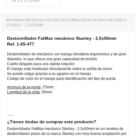
De 3 a 12 cuotas
INFORMACIÓN DETALLADA DE DESTORNILLADOR FATMAX MECÁNICO
STANLEY - 2,5X50MM :
Destornillador FatMax mecánico Stanley - 2,5x50mm
Ref. 1-65-477
Destornillador de mecánico con mango bimateria ergonómico y de gran
diámetro, lo que ofrece una gran capacidad de torsión.
Cuello delgado para una rápida rotación.
El mango está moldeado directamente sobre la varilla de acero.
Se puede colgar gracias a su agujero en el mango.
Código de color en el mango para identificación del tipo de punta.
Anchura de la punta
: 2'5mm.
Longitud de la cinta
: 50mm.
¿Tienes dudas de comprar este producto?
Destornillador FatMax mecánico Stanley - 2,5x50mm es un modelo de
destornillador plano de la marca Stanley con muy buena aceptación por