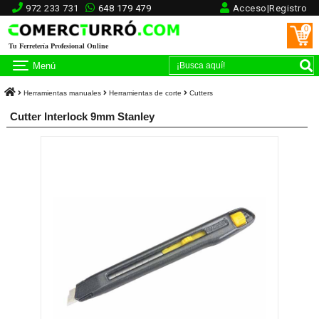
972 233 731
648 179 479
Acceso|Registro
0
Tu Ferretería Profesional Online
Menú
Herramientas manuales
Herramientas de corte
Cutters
Cutter Interlock 9mm Stanley