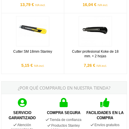
13,79 €
16,04 €
IVA incl.
IVA incl.
Cutter SM 18mm Stanley
Cutter profesional Koke de 18 mm.
Cutter SM 18mm Stanley
Cutter profesional Koke de 18
mm. + 2 hojas
5,15 €
7,26 €
IVA incl.
IVA incl.
¿POR QUÉ COMPRARLO EN NUESTRA TIENDA?
SERVICIO
COMPRA SEGURA
FACILIDADES EN LA
GARANTIZADO
COMPRA
Tienda de confianza
Atención
Envíos gratuitos
Productos Stanley