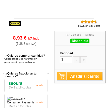
4.52/5 en 183 votos
Ref:
0-10-095
ID:
3153
8,93 €
IVA incl.
Disponible
(7,38 €
)
sin IVA
Cantidad
¿Quieres comprar cantidad?
Consúltanos y te haremos un
-
+
presupuesto personalizado.
¿Quieres fraccionar tu
Añadir al carrito
compra?
+ Info
De 3 a 18 cuotas
+ Info
De 3 a 12 cuotas