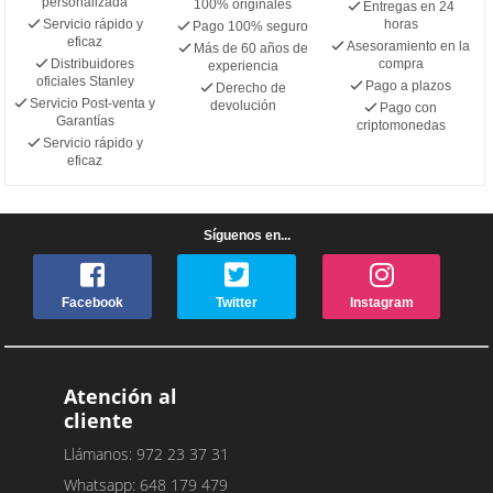
personalizada
100% originales
Entregas en 24
Servicio rápido y
horas
Pago 100% seguro
eficaz
Asesoramiento en la
Más de 60 años de
Distribuidores
compra
experiencia
oficiales Stanley
Pago a plazos
Derecho de
Servicio Post-venta y
devolución
Pago con
Garantías
criptomonedas
Servicio rápido y
eficaz
Síguenos en...
Facebook
Twitter
Instagram
Atención al
cliente
Llámanos: 972 23 37 31
Whatsapp: 648 179 479