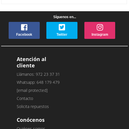
Síguenos en...
Facebook
Twitter
Instagram
Atención al
cliente
Llámanos: 972 23 37 31
Whatsapp: 648 179 479
[email protected]
Contacto
Solicita repuestos
Conócenos
Quiénes somos