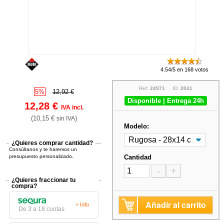
4.54/5 en 168 votos
Ref:
24971
ID:
2041
5%
12,92 €
Disponible | Entrega 24h
12,28 €
IVA incl.
(10,15 €
)
sin IVA
Modelo:
¿Quieres comprar cantidad?
Consúltanos y te haremos un
presupuesto personalizado.
Cantidad
-
+
¿Quieres fraccionar tu
compra?
Añadir al carrito
+ Info
De 3 a 18 cuotas