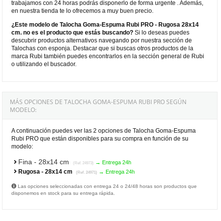
trabajamos con 24 horas podrás disponerlo de forma urgente . Además,
en nuestra tienda te lo ofrecemos a muy buen precio.
¿Este modelo de Talocha Goma-Espuma Rubi PRO - Rugosa 28x14
cm. no es el producto que estás buscando?
Si lo deseas puedes
descubrir productos alternativos navegando por nuestra sección de
Talochas con esponja. Destacar que si buscas otros productos de la
marca Rubi también puedes encontrarlos en la sección general de Rubi
o utilizando el buscador.
MÁS OPCIONES DE TALOCHA GOMA-ESPUMA RUBI PRO SEGÚN
MODELO:
A continuación puedes ver las 2 opciones de Talocha Goma-Espuma
Rubi PRO que están disponibles para su compra en función de su
modelo:
Fina - 28x14 cm
→ Entrega 24h
(Ref. 24973)
Rugosa - 28x14 cm
→ Entrega 24h
(Ref. 24971)
Las opciones seleccionadas con entrega 24 o 24/48 horas son productos que
disponemos en stock para su entrega rápida.