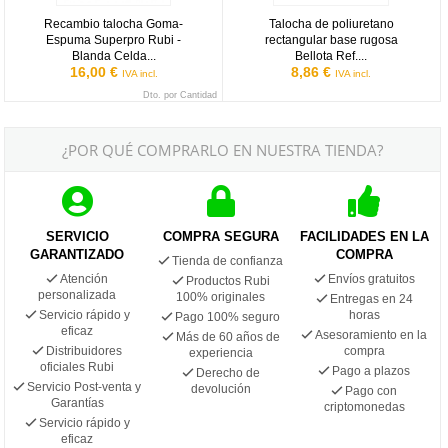
Recambio talocha Goma-
Talocha de poliuretano
Espuma Superpro Rubi -
rectangular base rugosa
Blanda Celda...
Bellota Ref....
16,00 €
8,86 €
IVA incl.
IVA incl.
Dto. por Cantidad
¿POR QUÉ COMPRARLO EN NUESTRA TIENDA?
SERVICIO
COMPRA SEGURA
FACILIDADES EN LA
GARANTIZADO
COMPRA
Tienda de confianza
Atención
Envíos gratuitos
Productos Rubi
personalizada
100% originales
Entregas en 24
Servicio rápido y
horas
Pago 100% seguro
eficaz
Asesoramiento en la
Más de 60 años de
Distribuidores
compra
experiencia
oficiales Rubi
Pago a plazos
Derecho de
Servicio Post-venta y
devolución
Pago con
Garantías
criptomonedas
Servicio rápido y
eficaz