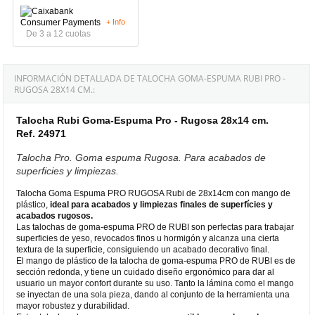
+ Info
De 3 a 12 cuotas
INFORMACIÓN DETALLADA DE TALOCHA GOMA-ESPUMA RUBI PRO -
RUGOSA 28X14 CM.:
Talocha Rubi Goma-Espuma Pro - Rugosa 28x14 cm.
Ref. 24971
Talocha Pro. Goma espuma Rugosa. Para acabados de
superficies y limpiezas.
Talocha Goma Espuma PRO RUGOSA Rubi de 28x14cm con mango de
plástico,
ideal para acabados y limpiezas finales de superfícies
y
acabados rugosos.
Las talochas de goma-espuma PRO de RUBI son perfectas para trabajar
superficies de yeso, revocados finos u hormigón y alcanza una cierta
textura de la superficie, consiguiendo un acabado decorativo final.
El mango de plástico de la talocha de goma-espuma PRO de RUBI es de
sección redonda, y tiene un cuidado diseño ergonómico para dar al
usuario un mayor confort durante su uso. Tanto la lámina como el mango
se inyectan de una sola pieza, dando al conjunto de la herramienta una
mayor robustez y durabilidad.