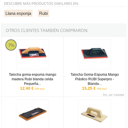
DESCUBRE MÁS PRODUCTOS SIMILARES EN:
Llana esponja
Rubi
OTROS CLIENTES TAMBIÉN COMPRARON:
Talocha goma-espuma mango madera Rubi blanda celda Pequeña 
Talocha Goma-Espuma Mango Plás
7%
Talocha goma-espuma mango
Talocha Goma-Espuma Mango
madera Rubi blanda celda
Plástico RUBI Superpro -
Pequeña...
Blanda...
12,40 €
15,25 €
IVA incl.
IVA incl.
Dto. por Cantidad
Recambio talocha Goma-Espuma Superpro Rubi - Blanda Celda Gr
Talocha de poliuretano rectangular