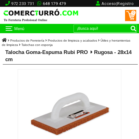
972 233 731
648 179 479
Acceso|Registro
0
Tu Ferretería Profesional Online
Menú
Productos de Ferretería
Productos de limpieza y acabados
Útiles y herramientas
de limpieza
Talochas con esponja
Talocha Goma-Espuma Rubi PRO
Rugosa - 28x14
cm