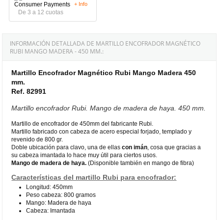
+ Info
De 3 a 12 cuotas
INFORMACIÓN DETALLADA DE MARTILLO ENCOFRADOR MAGNÉTICO
RUBI MANGO MADERA - 450 MM.:
Martillo Encofrador Magnético Rubi Mango Madera 450
mm.
Ref. 82991
Martillo encofrador Rubi. Mango de madera de haya. 450 mm.
Martillo de encofrador de 450mm del fabricante Rubi.
Martillo fabricado con cabeza de acero especial forjado, templado y
revenido de 800 gr.
Doble ubicación para clavo, una de ellas
con imán
, cosa que gracias a
su cabeza imantada lo hace muy útil para ciertos usos.
Mango de madera de haya.
(Disponible también en mango de fibra)
Características del martillo Rubi para encofrador:
Longitud: 450mm
Peso cabeza: 800 gramos
Mango: Madera de haya
Cabeza: Imantada