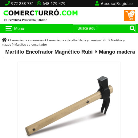
972 233 731
648 179 479
Acceso|Registro
0
Tu Ferretería Profesional Online
Menú
Herramientas manuales
Herramientas de albañilería y construcción
Martillos y
mazos
Martillos de encofrador
Martillo Encofrador Magnético Rubi
Mango madera