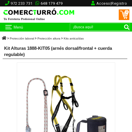
972 233 731
648 179 479
Acceso|Registro
0
Tu Ferretería Profesional Online
Menú
Protección laboral
Protección altura
Kits anticaídas
Kit Alturas 1888-KIT05 (arnés dorsal/frontal + cuerda
regulable)