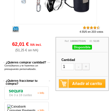
4.55/5 en 203 votos
Ref:
1888KIT5SIN
ID:
5135
62,01 €
IVA incl.
Disponible
(51,25 €
)
sin IVA
Cantidad
¿Quieres comprar cantidad?
Consúltanos y te haremos un
-
+
presupuesto personalizado.
¿Quieres fraccionar tu
Añadir al carrito
compra?
+ Info
De 3 a 18 cuotas
+ Info