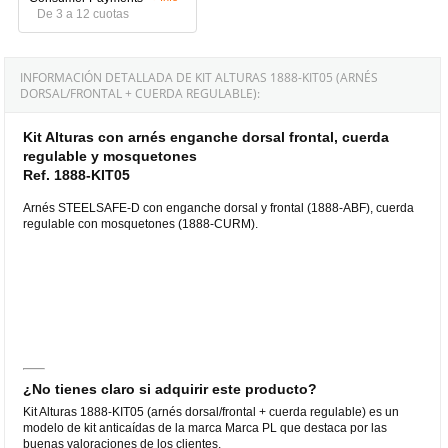
De 3 a 12 cuotas
INFORMACIÓN DETALLADA DE KIT ALTURAS 1888-KIT05 (ARNÉS
DORSAL/FRONTAL + CUERDA REGULABLE):
Kit Alturas con arnés enganche dorsal frontal, cuerda
regulable y mosquetones
Ref. 1888-KIT05
Arnés STEELSAFE-D con enganche dorsal y frontal (1888-ABF), cuerda
regulable con mosquetones (1888-CURM).
¿No tienes claro si adquirir este producto?
Kit Alturas 1888-KIT05 (arnés dorsal/frontal + cuerda regulable) es un
modelo de kit anticaídas de la marca Marca PL que destaca por las
buenas valoraciones de los clientes.