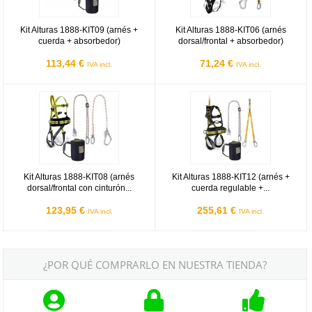
Kit Alturas 1888-KIT09 (arnés +
Kit Alturas 1888-KIT06 (arnés
cuerda + absorbedor)
dorsal/frontal + absorbedor)
113,44 €
71,24 €
IVA incl.
IVA incl.
Kit Alturas 1888-KIT08 (arnés dorsal/frontal con cinturón + cuerdas)
Kit Alturas 1888-KIT12 (arnés + c
Kit Alturas 1888-KIT08 (arnés
Kit Alturas 1888-KIT12 (arnés +
dorsal/frontal con cinturón...
cuerda regulable +...
123,95 €
255,61 €
IVA incl.
IVA incl.
¿POR QUÉ COMPRARLO EN NUESTRA TIENDA?