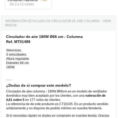
De 3 a 12 cuotas
INFORMACIÓN DETALLADA DE CIRCULADOR DE AIRE COLUMNA - 180W
Ø66CM:
Circulador de aire 180W Ø66 cm - Columna
Ref. MT01489
Silencioso.
3 velocidades.
Altura regulable.
Diámetro 66 cm.
180W.
¿Dudas de si comprar este modelo?
Circulador de aire columna - 180W Ø66cm es un modelo de ventilador
doméstico muy bien aceptado por los clientes, con una
valoración de
4,61 sobre 5
en 177 votos de clientes.
La referencia de de este producto es CT10105. Es un producto vendido
unitariamente y no dispone de pedido mínimo en nuestra ferretería.
Si lo necesitas rápido no dudes en comprarlo en nuestra tienda. Gracias