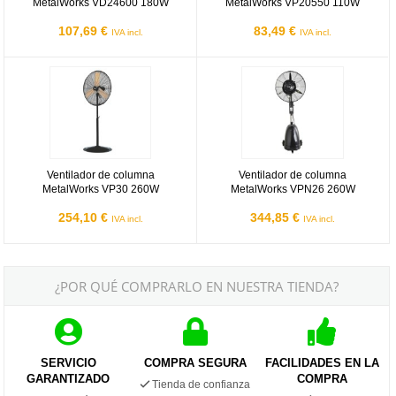
MetalWorks VD24600 180W
MetalWorks VP20550 110W
107,69 €
83,49 €
IVA incl.
IVA incl.
Ventilador de columna MetalWorks VP30 260W
Ventilador de columna MetalWor
Ventilador de columna
Ventilador de columna
MetalWorks VP30 260W
MetalWorks VPN26 260W
254,10 €
344,85 €
IVA incl.
IVA incl.
¿POR QUÉ COMPRARLO EN NUESTRA TIENDA?
SERVICIO
COMPRA SEGURA
FACILIDADES EN LA
GARANTIZADO
COMPRA
Tienda de confianza