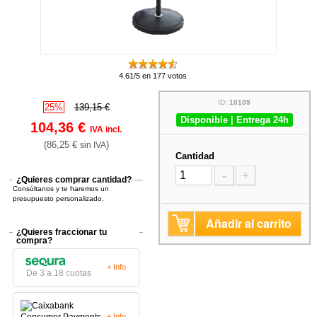
4.61/5 en 177 votos
ID:
10105
25%
139,15 €
Disponible | Entrega 24h
104,36 €
IVA incl.
(86,25 €
)
sin IVA
Cantidad
-
+
¿Quieres comprar cantidad?
Consúltanos y te haremos un
presupuesto personalizado.
Añadir al carrito
¿Quieres fraccionar tu
compra?
+ Info
De 3 a 18 cuotas
+ Info