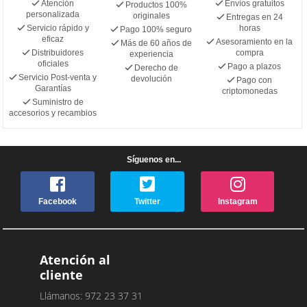
Atención
Envíos gratuitos
Productos 100%
personalizada
originales
Entregas en 24
Servicio rápido y
horas
Pago 100% seguro
eficaz
Asesoramiento en la
Más de 60 años de
Distribuidores
compra
experiencia
oficiales
Pago a plazos
Derecho de
Servicio Post-venta y
devolución
Pago con
Garantías
criptomonedas
Suministro de
accesorios y recambios
Síguenos en...
Facebook
Twitter
Instagram
Atención al
cliente
Llámanos: 972 23 37 31