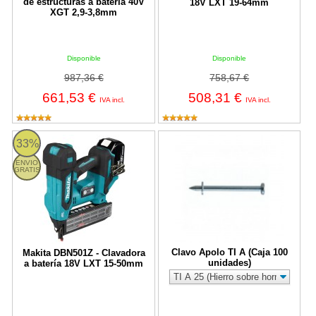
de estructuras a batería 40V
18V LXT 19-64mm
XGT 2,9-3,8mm
Disponible
Disponible
987,36 €
758,67 €
661,53 €
508,31 €
IVA incl.
IVA incl.
Makita DBN501Z - Clavadora a batería 18V LXT 15-50mm
Clavo Apolo TI A (Caja 100 unidad
33%
ENVIO
GRATIS
Clavo Apolo TI A (Caja 100
Makita DBN501Z - Clavadora
unidades)
a batería 18V LXT 15-50mm