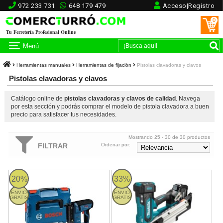
972 233 731
648 179 479
Acceso|Registro
0
Tu Ferretería Profesional Online
Menú
Herramientas manuales
Herramientas de fijación
Pistolas clavadoras y clavos
Pistolas clavadoras y clavos
Catálogo online de
pistolas clavadoras y clavos de calidad
. Navega
por esta sección y podrás comprar el modelo de pistola clavadora a buen
precio para satisfacer tus necesidades.
Mostrando 25 - 30 de 30 productos
FILTRAR
Ordenar por:
Bosch GNH 18V-35 + L-BOXX - Clavadora para madera a baterí
BN001GZ Makita
20%
33%
ENVIO
ENVIO
GRATIS
GRATIS