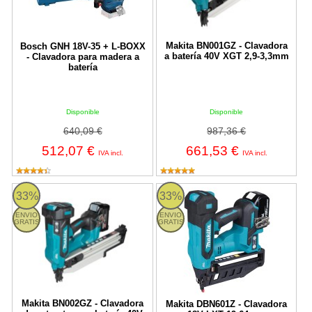
Makita BN001GZ - Clavadora
Bosch GNH 18V-35 + L-BOXX
a batería 40V XGT 2,9-3,3mm
- Clavadora para madera a
batería
Disponible
Disponible
640,09 €
987,36 €
512,07 €
661,53 €
IVA incl.
IVA incl.
BN002GZ Makita
Makita DBN601Z - Clavadora 18
33%
33%
ENVIO
ENVIO
GRATIS
GRATIS
Makita BN002GZ - Clavadora
Makita DBN601Z - Clavadora