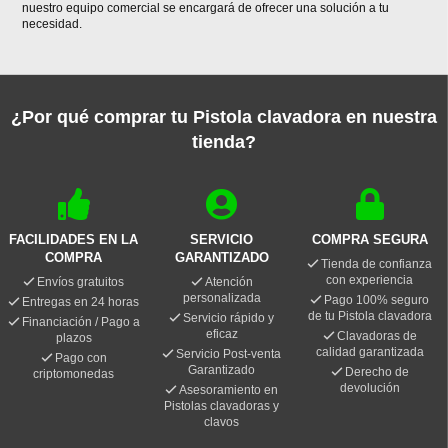
nuestro equipo comercial se encargará de ofrecer una solución a tu
necesidad.
¿Por qué comprar tu Pistola clavadora en nuestra
tienda?
FACILIDADES EN LA
SERVICIO
COMPRA SEGURA
COMPRA
GARANTIZADO
Tienda de confianza
con experiencia
Envíos gratuitos
Atención
personalizada
Pago 100% seguro
Entregas en 24 horas
de tu Pistola clavadora
Servicio rápido y
Financiación / Pago a
eficaz
Clavadoras de
plazos
calidad garantizada
Servicio Post-venta
Pago con
Garantizado
Derecho de
criptomonedas
devolución
Asesoramiento en
Pistolas clavadoras y
clavos