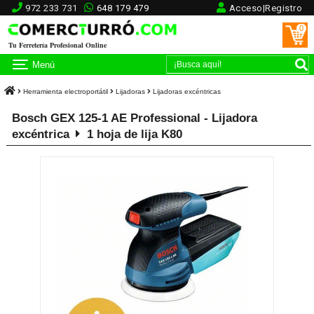
972 233 731
648 179 479
Acceso|Registro
0
Tu Ferretería Profesional Online
Menú
Herramienta electroportátil
Lijadoras
Lijadoras excéntricas
Bosch GEX 125-1 AE Professional - Lijadora
excéntrica
1 hoja de lija K80