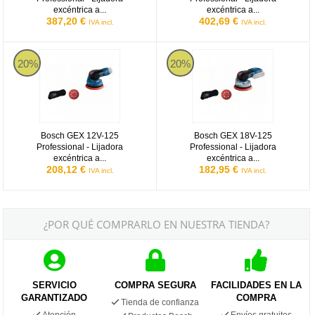
excéntrica a...
excéntrica a...
387,20 €
402,69 €
IVA incl.
IVA incl.
Bosch GEX 12V-125 Professional - Lijadora excéntrica a batería 
Bosch GEX 18V-125 Professional -
20%
20%
Bosch GEX 12V-125
Bosch GEX 18V-125
Professional - Lijadora
Professional - Lijadora
excéntrica a...
excéntrica a...
208,12 €
182,95 €
IVA incl.
IVA incl.
¿POR QUÉ COMPRARLO EN NUESTRA TIENDA?
SERVICIO
COMPRA SEGURA
FACILIDADES EN LA
GARANTIZADO
COMPRA
Tienda de confianza
Atención
Envíos gratuitos