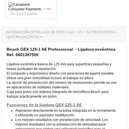
+ Info
De 3 a 12 cuotas
INFORMACIÓN DETALLADA DE BOSCH GEX 125-1 AE PROFESSIONAL -
LIJADORA EXCÉNTRICA:
Bosch GEX 125-1 AE Professional - Lijadora excéntrica
Ref. 0601387500
Lijadora excéntrica básica de 125 mm para superficies pequeñas y
tareas puntuales de reparación.
El compacto y ergonómico diseño con posiciones de agarre variable
ofrece una gran comodidad incluso al trabajar en altura.
La opción de preselección del número de revoluciones permite su uso
en aplicaciones de múltiples materiales.
Caja para polvo con sistema integrado de microfiltros Bosch para
trabajar prácticamente sin polvo.
Funciones de la lijadora GEX 125-1 AE
Aspiración directamente en la bolsa integrada en la herramienta
o utilizando un aspirador multifunción.
Los mejores resultados con preselección de velocidad. Los
mejores resultados con la preselección de velocidad para
aplicaciones que exigen una velocidad específica para el