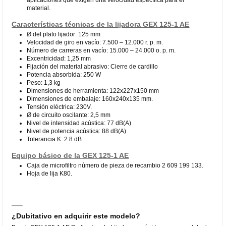
material.
Características técnicas de la lijadora GEX 125-1 AE
Ø del plato lijador: 125 mm
Velocidad de giro en vacío: 7.500 – 12.000 r. p. m.
Número de carreras en vacío: 15.000 – 24.000 o. p. m.
Excentricidad: 1,25 mm
Fijación del material abrasivo: Cierre de cardillo
Potencia absorbida: 250 W
Peso: 1,3 kg
Dimensiones de herramienta: 122x227x150 mm
Dimensiones de embalaje: 160x240x135 mm.
Tensión eléctrica: 230V.
Ø de circuito oscilante: 2,5 mm
Nivel de intensidad acústica: 77 dB(A)
Nivel de potencia acústica: 88 dB(A)
Tolerancia K: 2.8 dB
Equipo básico de la GEX 125-1 AE
Caja de microfiltro número de pieza de recambio 2 609 199 133.
Hoja de lija K80.
¿Dubitativo en adquirir este modelo?