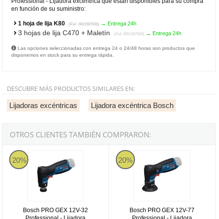
Professional - Lijadora excéntrica que están disponibles para su compra
en función de su suministro:
1 hoja de lija K80
→ Entrega 24h
(Ref. 0601387500)
3 hojas de lija C470 + Maletín
→ Entrega 24h
(Ref. 0601387504)
Las opciones seleccionadas con entrega 24 o 24/48 horas son productos que
disponemos en stock para su entrega rápida.
DESCUBRE MÁS PRODUCTOS SIMILARES EN:
Lijadoras excéntricas
Lijadora excéntrica Bosch
OTROS CLIENTES TAMBIÉN COMPRARON:
Bosch PRO GEX 12V-32 Professional - Lijadora excéntrica a baterí
Bosch PRO GEX 12V-77 Professiona
20%
20%
Bosch PRO GEX 12V-32
Bosch PRO GEX 12V-77
Professional - Lijadora
Professional - Lijadora