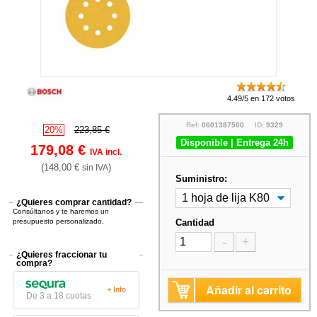
4.49/5 en 172 votos
Ref:
0601387500
ID:
9329
20%
223,85 €
Disponible | Entrega 24h
179,08 €
IVA incl.
(148,00 €
)
sin IVA
Suministro:
¿Quieres comprar cantidad?
Consúltanos y te haremos un
presupuesto personalizado.
Cantidad
-
+
¿Quieres fraccionar tu
compra?
Añadir al carrito
+ Info
De 3 a 18 cuotas