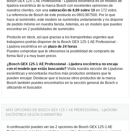
Bosch GEX 125-1 AE Professional - Lijadora excéntrica es un modelo de
lijadora excéntrica de la marca Bosch con excelentes opiniones de
nuestros clientes, con una
valoración de 8,99 sobre 10
en 172 votos.
La referencia de Bosch de este producto es 0601387500. Por lo que
hace al suministro, este modelo se suministra unitariamente y no dispone
de pedido mínimo en nuestra tienda. Además, es un modelo que puedes
encontrar en 2 posibilidades de suministro.
Producto en stock, así que gracias a los transportistas urgentes que
trabajamos podrás disponer de tu Bosch GEX 125-1 AE Professional -
Lijadora excéntrica en un
plazo de 24 horas
.
Puedes comprobar que te ofrecemos la posibilidad de comprarlo de
forma fácil y a muy buen precio.
¿Bosch GEX 125-1 AE Professional - Lijadora excéntrica no encaja
con el modelo que estás buscando?
Visita nuestra sección de Lijadoras
excéntricas y encontrarás muchos más productos similares que te
pueden encajar. Destacar que si buscas otros productos de la marca
Bosch también puedes encontrarlos en la sección general de Bosch o
utilizando el buscador.
MÁS OPCIONES DE BOSCH GEX 125-1 AE PROFESSIONAL - LIJADORA
EXCÉNTRICA SEGÚN SUMINISTRO:
A continuación puedes ver las 2 opciones de Bosch GEX 125-1 AE