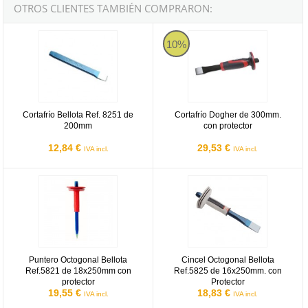
OTROS CLIENTES TAMBIÉN COMPRARON:
Cortafrío Bellota Ref. 8251 de 200mm
Cortafrío Dogher de 300mm. con p
10%
Cortafrío Bellota Ref. 8251 de
Cortafrío Dogher de 300mm.
200mm
con protector
12,84 €
29,53 €
IVA incl.
IVA incl.
Puntero Octogonal Bellota Ref.5821 de 18x250mm con protector
Cincel Octogonal Bellota Ref.582
Puntero Octogonal Bellota
Cincel Octogonal Bellota
Ref.5821 de 18x250mm con
Ref.5825 de 16x250mm. con
protector
Protector
19,55 €
18,83 €
IVA incl.
IVA incl.