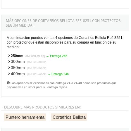
MÁS OPCIONES DE CORTAFRÍOS BELLOTA REF. 8251 CON PROTECTOR
SEGÚN MEDIDA:
A continuación puedes ver las 4 opciones de Cortafríos Bellota Ref. 8251
con protector que están disponibles para su compra en función de su
medida:
250mm
→ Entrega 24h
(Ref. 8251-250 CP)
300mm
(Ref. 8251-300 CP)
350mm
(Ref. 8251-350 CP)
400mm
→ Entrega 24h
(Ref. 8251-400 CP)
Las opciones seleccionadas con entrega 24 o 24/48 horas son productos que
disponemos en stock para su entrega rápida.
DESCUBRE MÁS PRODUCTOS SIMILARES EN:
Puntero herramienta
Cortafríos Bellota