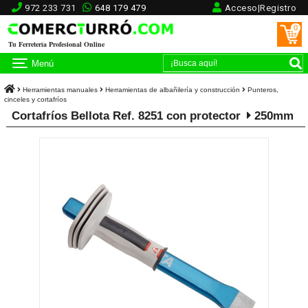
972 233 731
648 179 479
Acceso|Registro
0
Tu Ferretería Profesional Online
Menú
Herramientas manuales
Herramientas de albañilería y construcción
Punteros,
cinceles y cortafríos
Cortafríos Bellota Ref. 8251 con protector
250mm