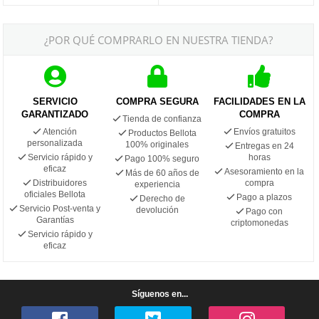
¿POR QUÉ COMPRARLO EN NUESTRA TIENDA?
SERVICIO
COMPRA SEGURA
FACILIDADES EN LA
GARANTIZADO
COMPRA
Tienda de confianza
Atención
Envíos gratuitos
Productos Bellota
personalizada
100% originales
Entregas en 24
Servicio rápido y
horas
Pago 100% seguro
eficaz
Asesoramiento en la
Más de 60 años de
Distribuidores
compra
experiencia
oficiales Bellota
Pago a plazos
Derecho de
Servicio Post-venta y
devolución
Pago con
Garantías
criptomonedas
Servicio rápido y
eficaz
Síguenos en...