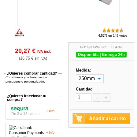
4.57/5 en 145 votos
Ref:
8251-250 CP
ID:
4760
20,27 €
IVA incl.
Disponible | Entrega 24h
(16,75 €
)
sin IVA
Medida:
¿Quieres comprar cantidad?
Consúltanos y te haremos un
presupuesto personalizado.
Cantidad
¿Quieres fraccionar tu
-
+
compra?
+ Info
De 3 a 18 cuotas
Añadir al carrito
+ Info