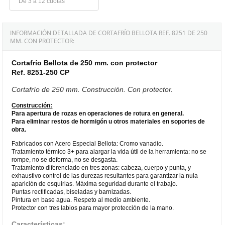
De 3 a 12 cuotas
INFORMACIÓN DETALLADA DE CORTAFRÍO BELLOTA REF. 8251 DE 250
MM. CON PROTECTOR:
Cortafrío Bellota de 250 mm. con protector
Ref. 8251-250 CP
Cortafrío de 250 mm. Construcción. Con protector.
Construcción:
Para apertura de rozas en operaciones de rotura en general.
Para eliminar restos de hormigón u otros materiales en soportes de
obra.
Fabricados con Acero Especial Bellota: Cromo vanadio.
Tratamiento térmico 3+ para alargar la vida útil de la herramienta: no se
rompe, no se deforma, no se desgasta.
Tratamiento diferenciado en tres zonas: cabeza, cuerpo y punta, y
exhaustivo control de las durezas resultantes para garantizar la nula
aparición de esquirlas. Máxima seguridad durante el trabajo.
Puntas rectificadas, biseladas y barnizadas.
Pintura en base agua. Respeto al medio ambiente.
Protector con tres labios para mayor protección de la mano.
Características: